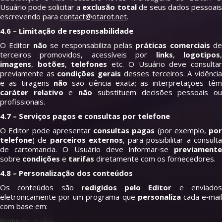
Usuário pode solicitar a
exclusão total
de seus dados pessoai
escrevendo para
contact@otarot.net
.
4.6 – Limitação de responsabilidade
O Editor
não
se responsabiliza pelas
práticas comerciais
de
terceiros promovidos, acessíveis por
links
,
logotipos
imagens
,
botões
,
telefones
etc. O Usuário deve consulta
previamente as
condições gerais
desses terceiros. A vidênci
e as tiragens
não
são ciência exata; as interpretações tê
caráter relativo
e
não
substituem decisões pessoais o
profissionais.
4.7 – Serviços pagos e consultas por telefone
O Editor pode apresentar
consultas pagas
(por exemplo,
por
telefone
) de
parceiros externos
, para possibilitar a consult
de cartomancia. O Usuário deve informar‑se
previamente
sobre
condições
e
tarifas
diretamente com os fornecedores.
4.8 – Personalização dos conteúdos
Os conteúdos são
redigidos pelo Editor
e enviado
eletronicamente por um programa que
personaliza
cada e‑mai
com base em:
Nome
do Usuário