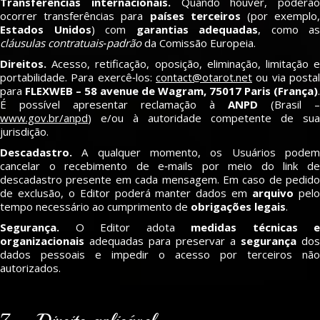
Transferências internacionais.
Quando houver, poderão
ocorrer transferências para
países terceiros
(por exemplo
Estados Unidos
) com
garantias adequadas
, como as
cláusulas contratuais‑padrão
da Comissão Europeia.
Direitos.
Acesso, retificação, oposição, eliminação, limitação e
portabilidade. Para exercê‑los:
contact@otarot.net
ou via postal
para
FLEXWEB – 58 avenue de Wagram, 75017 Paris (França)
.
É possível apresentar reclamação à
ANPD
(Brasil –
www.gov.br/anpd
) e/ou à autoridade competente de sua
jurisdição.
Descadastro.
A qualquer momento, os Usuários podem
cancelar o recebimento de e‑mails por meio do link de
descadastro presente em cada mensagem. Em caso de pedido
de exclusão, o Editor poderá manter dados em
arquivo
pel
tempo necessário ao cumprimento de
obrigações legais
.
Segurança.
O Editor adota
medidas técnicas e
organizacionais
adequadas para preservar a
segurança
dos
dados pessoais e impedir o acesso por terceiros não
autorizados.