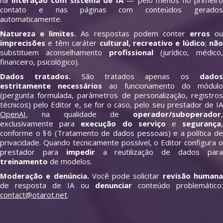
há
interação com sistema de IA
— pelo menos no primeiro
contato e nas páginas com conteúdos gerados
automaticamente.
Natureza e limites.
As respostas podem conter
erros
ou
imprecisões
e têm caráter
cultural, recreativo e lúdico
;
não
substituem aconselhamento
profissional
(jurídico, médico,
financeiro, psicológico).
Dados tratados.
São tratados apenas os
dado
estritamente necessários
ao funcionamento do módulo
(pergunta formulada, parâmetros de personalização, registros
técnicos) pelo Editor e, se for o caso, pelo seu prestador de IA
OpenAI
, na qualidade de
operador/suboperador
,
exclusivamente para
execução do serviço
e
segurança
conforme o § 6 (Tratamento de dados pessoais) e a política de
privacidade. Quando tecnicamente possível, o Editor configura o
prestador para
impedir
a reutilização de dados par
treinamento
de modelos.
Moderação e denúncia.
Você pode solicitar
revisão human
de resposta de IA ou
denunciar
conteúdo problemático
contact@otarot.net
.