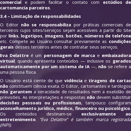
comercial
e podem facilitar o contato com
estúdios de
cartomancia parceiros
.
3.4 – Limitação de responsabilidades
O Editor
não se responsabiliza
por práticas comerciais de
terceiros cujos sites/serviços sejam acessíveis a partir do Site
por
links
,
logotipos
,
imagens
,
botões
,
números de telefon
etc. Compete ao Usuário consultar previamente as
condições
gerais
desses terceiros antes de contratar seus serviços.
Eva Delattre
é um
personagem de marca
e
embaixadora
virtual
; quando apresenta conteúdos — inclusive os
gerados
automaticamente por um sistema de IA
—,
não
se refere a
uma pessoa física.
O Usuário está ciente de que
vidência
e
tiragens de carta
não
constituem ciência exata. O Editor, cartomantes e tarólogos
não garantem
a veracidade de resultados nem a exatidão d
previsões. As interpretações e respostas
não
devem substituir
decisões pessoais ou profissionais
, tampouco configuram
aconselhamento jurídico, médico, financeiro ou psicológico
.
Os conteúdos destinam‑se
exclusivamente ao
entretenimento
.
“Eva Delattre” é também marca registrada
(INPI).