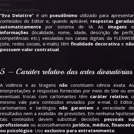
Sexo
Pergunta/Temática
“Eva Delattre”
é um
pseudônimo
utilizado para apresenta
conteúdos do Editor e, quando aplicável,
respostas gerada
automaticamente
por sistema de IA. As
imagens
informações
(localidade, nome, idade, descrição de perfil,
competências etc.) veiculadas nos canais digitais da FLEXWEB
(site, redes sociais, e‑mails) têm
finalidade decorativa
e
não
possuem valor contratual
.
5 – Caráter relativo das artes divinatórias
A vidência e as tiragens
não
constituem ciência exata. A
interpretações e respostas fornecidas por meio do Site ou em
eventuais trocas com cartomantes têm
caráter relativo
; o
mesmo vale para conteúdos enviados por e‑mail. O Editor,
cartomantes e tarólogos
não garantem
a veracidade d
resultados nem a exatidão de previsões. Em nenhuma hipótese
tais conteúdos devem substituir decisões
pessoais ou
profissionais
ou aconselhamento
jurídico, médico, financeir
ou psicológico
. Uso
exclusivo para entretenimento
.