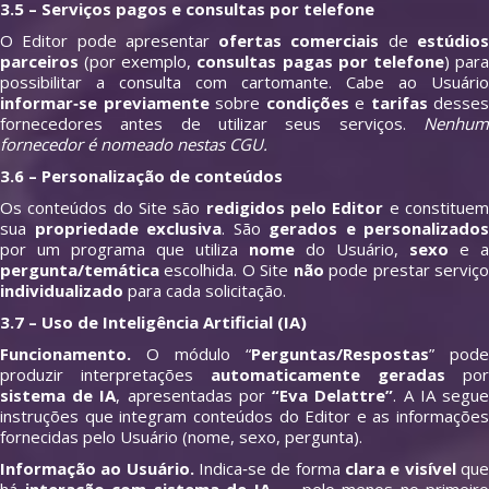
3.5 – Serviços pagos e consultas por telefone
O Editor pode apresentar
ofertas comerciais
de
estúdio
parceiros
(por exemplo,
consultas pagas por telefone
) par
possibilitar a consulta com cartomante. Cabe ao Usuário
informar‑se previamente
sobre
condições
e
tarifas
desses
fornecedores antes de utilizar seus serviços.
Nenhum
fornecedor é nomeado nestas CGU.
3.6 – Personalização de conteúdos
Os conteúdos do Site são
redigidos pelo Editor
e constitue
sua
propriedade exclusiva
. São
gerados e personalizados
por um programa que utiliza
nome
do Usuário,
sexo
e a
pergunta/temática
escolhida. O Site
não
pode prestar serviç
individualizado
para cada solicitação.
3.7 – Uso de Inteligência Artificial (IA)
Funcionamento.
O módulo “
Perguntas/Respostas
” pode
produzir interpretações
automaticamente geradas
por
sistema de IA
, apresentadas por
“Eva Delattre”
. A IA segu
instruções que integram conteúdos do Editor e as informações
fornecidas pelo Usuário (nome, sexo, pergunta).
Informação ao Usuário.
Indica‑se de forma
clara e visível
qu