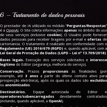
6 – Tratamento de dados pessoais
O prestador de IA utilizado no módulo “
Perguntas/Respostas
”
é a
OpenAI
. O Site coleta informações
apenas
no âmbito do us
de seus serviços (inclusive
cookies
). O Usuário pode fornecer
dados pessoais para receber tiragens por e‑mail e
ofertas
d
cartomancia. O tratamento é realizado em conformidade com o
Regulamento (UE) 2016/679 (RGPD)
e, quando aplicável, com a
Lei Geral de Proteção de Dados (LGPD – Lei nº 13.709/2018)
.
Bases legais.
Execução dos serviços solicitados e
interess
legítimo
do Editor (segurança, melhoria do serviço).
Conservação.
Prazos
proporcionais
às finalidades (po
exemplo, até
3 anos
a partir do último contato ativo par
prospecção eletrônica), após os quais os dados são
excluídos
ou
anonimizados
.
Destinatários.
Equipe autorizada do Editor e
operadores/subencarregados
devidamente contratados
(incluindo, quando aplicável, a
OpenAI
).