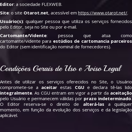
Editor
: a sociedade FLEXWEB.
Site
: o site
Otarot.net
, acessível em
https://www.otarot.net/
.
Usuário(s)
: qualquer pessoa que utiliza os serviços fornecidos
pelo Editor, seja no Site ou por e‑mail.
Cartomante/Vidente
: pessoa que atua como
cartomante/vidente para
estúdios de cartomancia parceiro
do Editor (sem identificação nominal de fornecedores).
Condições Gerais de Uso e Aviso Legal
Antes de utilizar os serviços oferecidos no Site, o Usuário
compromete‑se a
aceitar
estas
CGU
e declara tê‑las lido
integralmente
. As CGU entram em vigor a partir da
aceitação
pelo Usuário e permanecem válidas por
prazo indeterminado
.
O Editor reserva‑se o direito de
alterá‑las
a qualquer
momento, em função da evolução dos serviços e da legislação
aplicável.