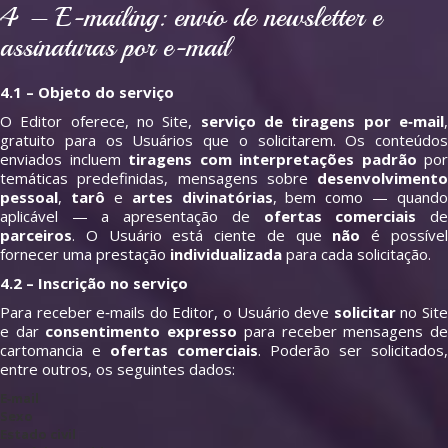
4 – E‑mailing: envio de newsletter e
assinaturas por e‑mail
4.1 – Objeto do serviço
O Editor oferece, no Site,
serviço de tiragens por e‑mail
gratuito para os Usuários que o solicitarem. Os conteúdos
enviados incluem
tiragens com interpretações padrão
por
temáticas predefinidas, mensagens sobre
desenvolvimento
pessoal
,
tarô
e
artes divinatórias
, bem como — quando
aplicável — a apresentação de
ofertas comerciais
d
parceiros
. O Usuário está ciente de que
não
é possíve
fornecer uma prestação
individualizada
para cada solicitação.
4.2 – Inscrição no serviço
Para receber e‑mails do Editor, o Usuário deve
solicitar
no Sit
e dar
consentimento expresso
para receber mensagens d
cartomancia e
ofertas comerciais
. Poderão ser solicitados,
entre outros, os seguintes dados:
E‑mail
Sexo
Estado civil