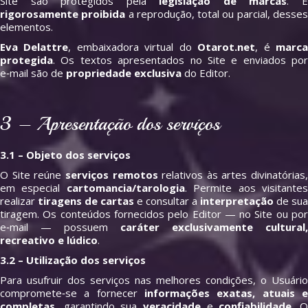
Site são protegidos pela
legislação de marcas
. 
rigorosamente proibida
a reprodução, total ou parcial, desse
elementos.
Eva Delattre
, embaixadora virtual do
Otarot.net
, é
marc
protegida
. Os textos apresentados no Site e enviados por
e‑mail são de
propriedade exclusiva
do Editor.
3 – Apresentação dos serviços
3.1 – Objeto dos serviços
O Site reúne
serviços remotos
relativos às artes divinatórias,
em especial
cartomancia/tarologia
. Permite aos visitante
realizar
tiragens de cartas
e consultar a
interpretação
de sua
tiragem. Os conteúdos fornecidos pelo Editor — no Site ou por
e‑mail — possuem
caráter exclusivamente cultural,
recreativo e lúdico
.
3.2 – Utilização dos serviços
Para usufruir dos serviços nas melhores condições, o Usuário
compromete‑se a fornecer
informações exatas, atuais e
completas
, garantindo sua
veracidade
e
confiabilidade
. 