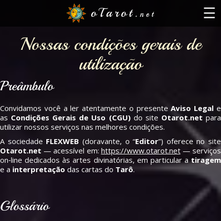
☰
oTarot.
net
oTarot
Nossas condições gerais de
utilização
Tarot online
Tarot do Amor
Preâmbulo
Tarot Sim Nao
Convidamos você a ler atentamente o presente
Aviso Legal
Baralho Cigano
as
Condições Gerais de Uso (CGU)
do site
Otarot.net
par
utilizar nossos serviços nas melhores condições.
Tarot Oraculo
A sociedade
FLEXWEB
(doravante, o “
Editor
”) oferece no site
Otarot.net
— acessível em:
https://www.otarot.net
— serviço
on‑line dedicados às artes divinatórias, em particular a
tiragem
e a
interpretação
das cartas do
Tarô
.
Glossário