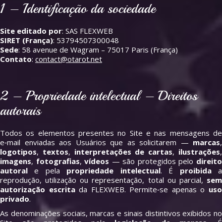
1 – Identificação da sociedade
Site editado por
: SAS FLEXWEB
SIRET (França)
: 53794507300048
Sede
: 58 avenue de Wagram – 75017 Paris (França)
Contato
:
contact@otarot.net
2 – Propriedade intelectual – Direitos
autorais
Todos os elementos presentes no Site e nas mensagens de
e‑mail enviadas aos Usuários que as solicitarem —
marcas
,
logotipos
,
textos
,
interpretações de cartas
,
ilustrações
imagens
,
fotografias
,
vídeos
— são protegidos pelo
direit
autoral
e pela
propriedade intelectual
. É
proibida
reprodução, utilização ou representação, total ou parcial,
sem
autorização escrita
da FLEXWEB. Permite‑se apenas o
us
privado
.
As denominações sociais, marcas e sinais distintivos exibidos no