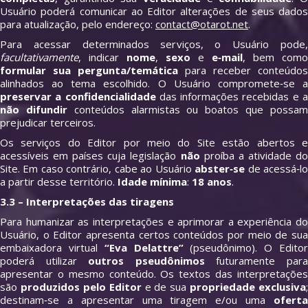
Usuário poderá comunicar ao Editor alterações de seus dados
para atualização, pelo endereço:
contact@otarot.net
.
Para acessar determinados serviços, o Usuário pode,
facultativamente
, indicar
nome
,
sexo
e
e‑mail
, bem como
formular sua pergunta/temática
para receber conteúdos
alinhados ao tema escolhido. O Usuário compromete‑se a
preservar a confidencialidade
das informações recebidas e 
não difundir
conteúdos alarmistas ou boatos que possa
prejudicar terceiros.
Os serviços do Editor por meio do Site estão abertos e
acessíveis em países cuja legislação
não
proíba a atividade d
Site. Em caso contrário, cabe ao Usuário
abster‑se
de acessá‑l
a partir desse território.
Idade mínima
:
18 anos
.
3.3 – Interpretações das tiragens
Para humanizar as interpretações e aprimorar a experiência do
Usuário, o Editor apresenta certos conteúdos por meio de sua
embaixadora virtual
“Eva Delattre”
(pseudônimo). O Edito
poderá utilizar
outros pseudônimos
futuramente par
apresentar o mesmo conteúdo. Os textos das interpretações
são
produzidos pelo Editor
e de sua
propriedade exclusiva
;
destinam‑se a apresentar uma tiragem e/ou uma
oferta