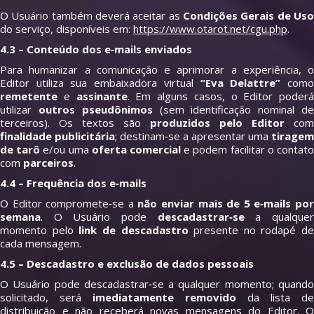
Temática/Problema
O Usuário também deverá aceitar as
Condições Gerais de Uso
do serviço, disponíveis em:
https://www.otarot.net/cgu.php
.
4.3 – Conteúdo dos e‑mails enviados
Para humanizar a comunicação e aprimorar a experiência, o
Editor utiliza sua embaixadora virtual
“Eva Delattre”
com
remetente
e
assinante
. Em alguns casos, o Editor poderá
utilizar
outros pseudônimos
(sem identificação nominal d
terceiros). Os textos são
produzidos pelo Editor
com
finalidade publicitária
; destinam‑se a apresentar uma
tiragem
de tarô
e/ou uma
oferta comercial
e podem facilitar o contat
com
parceiros
.
4.4 – Frequência dos e‑mails
O Editor compromete‑se a
não enviar mais de 5 e‑mails po
semana
. O Usuário pode
descadastrar‑se
a qualque
momento pelo
link de descadastro
presente no rodapé de
cada mensagem.
4.5 – Descadastro e exclusão de dados pessoais
O Usuário pode descadastrar‑se a qualquer momento; quando
solicitado, será
imediatamente removido
da lista de
distribuição e não receberá novas mensagens do Editor. O